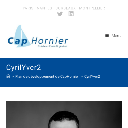
Skip
PARIS - NANTES - BORDEAUX - MONTPELLIER
to
content
Menu
CyrilYver2
>
Plan de développement de CapHornier
>
CyrilYver2