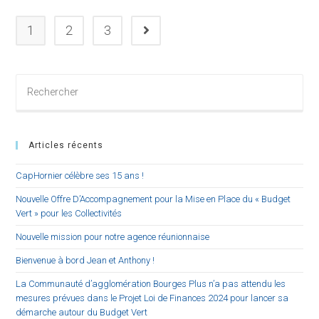
1
2
3
Aller à la page suivante
Rechercher
sur
ce
site
Articles récents
CapHornier célèbre ses 15 ans !
Nouvelle Offre D’Accompagnement pour la Mise en Place du « Budget
Vert » pour les Collectivités
Nouvelle mission pour notre agence réunionnaise
Bienvenue à bord Jean et Anthony !
La Communauté d’agglomération Bourges Plus n’a pas attendu les
mesures prévues dans le Projet Loi de Finances 2024 pour lancer sa
démarche autour du Budget Vert