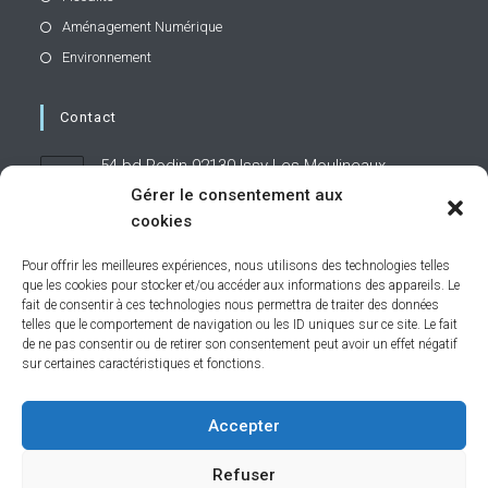
Aménagement Numérique
Environnement
Contact
54 bd Rodin 92130 Issy-Les-Moulineaux
Gérer le consentement aux
cookies
01 71 19 95 60
Pour offrir les meilleures expériences, nous utilisons des technologies telles
que les cookies pour stocker et/ou accéder aux informations des appareils. Le
contact@caphornier.fr
S’ouvre
fait de consentir à ces technologies nous permettra de traiter des données
dans
telles que le comportement de navigation ou les ID uniques sur ce site. Le fait
votre
de ne pas consentir ou de retirer son consentement peut avoir un effet négatif
application
sur certaines caractéristiques et fonctions.
Restons connectés
Accepter
Refuser