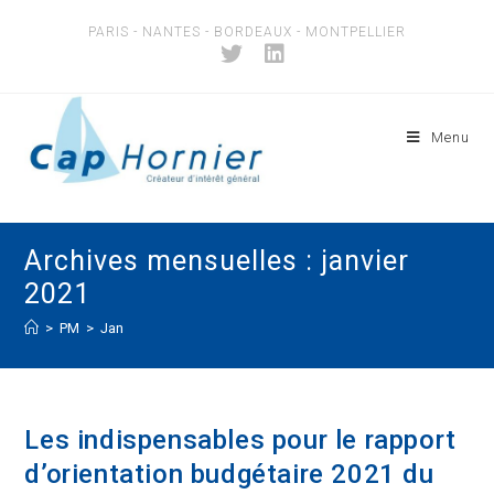
Skip
PARIS - NANTES - BORDEAUX - MONTPELLIER
to
content
Menu
Archives mensuelles : janvier
2021
>
PM
>
Jan
Les indispensables pour le rapport
d’orientation budgétaire 2021 du