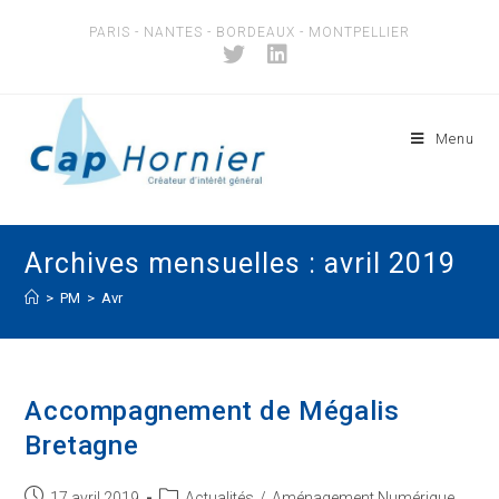
Skip
PARIS - NANTES - BORDEAUX - MONTPELLIER
to
content
Menu
Archives mensuelles : avril 2019
>
PM
>
Avr
Accompagnement de Mégalis
Bretagne
Post
Post
17 avril 2019
Actualités
/
Aménagement Numérique