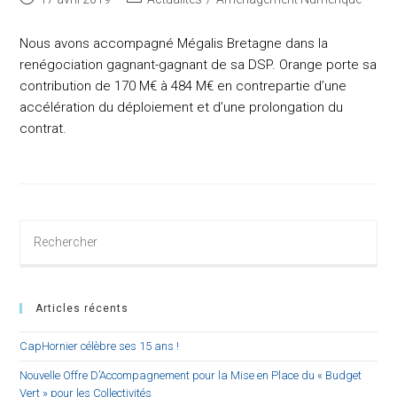
published:
category:
Nous avons accompagné Mégalis Bretagne dans la
renégociation gagnant-gagnant de sa DSP. Orange porte sa
contribution de 170 M€ à 484 M€ en contrepartie d’une
accélération du déploiement et d’une prolongation du
contrat.
Rechercher
sur
ce
site
Articles récents
CapHornier célèbre ses 15 ans !
Nouvelle Offre D’Accompagnement pour la Mise en Place du « Budget
Vert » pour les Collectivités