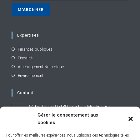
Expertises
Finances publiques
Fiscalité
Aménagement Numérique
Environnement
Contact
54 bd Rodin 92130 Issy-Les-Moulineaux
Gérer le consentement aux
cookies
01 71 19 95 60
Pour offrir les meilleures expériences, nous utilisons des technologies telles