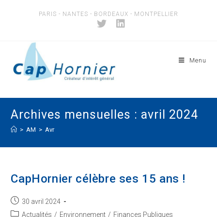
Skip
PARIS - NANTES - BORDEAUX - MONTPELLIER
to
content
Menu
Archives mensuelles : avril 2024
>
AM
>
Avr
CapHornier célèbre ses 15 ans !
Post
30 avril 2024
published:
Post
Actualités
/
Environnement
/
Finances Publiques