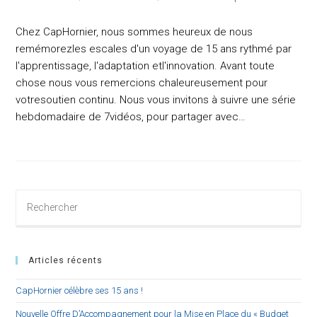
category:
Chez CapHornier, nous sommes heureux de nous
remémorezles escales d'un voyage de 15 ans rythmé par
l'apprentissage, l'adaptation etl'innovation. Avant toute
chose nous vous remercions chaleureusement pour
votresoutien continu. Nous vous invitons à suivre une série
hebdomadaire de 7vidéos, pour partager avec…
Rechercher
sur
ce
site
Articles récents
CapHornier célèbre ses 15 ans !
Nouvelle Offre D’Accompagnement pour la Mise en Place du « Budget