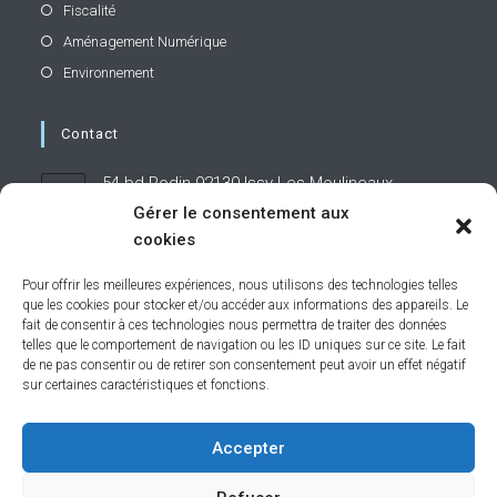
Fiscalité
Aménagement Numérique
Environnement
Contact
54 bd Rodin 92130 Issy-Les-Moulineaux
Gérer le consentement aux
cookies
01 71 19 95 60
Pour offrir les meilleures expériences, nous utilisons des technologies telles
que les cookies pour stocker et/ou accéder aux informations des appareils. Le
contact@caphornier.fr
fait de consentir à ces technologies nous permettra de traiter des données
telles que le comportement de navigation ou les ID uniques sur ce site. Le fait
de ne pas consentir ou de retirer son consentement peut avoir un effet négatif
sur certaines caractéristiques et fonctions.
Restons connectés
Accepter