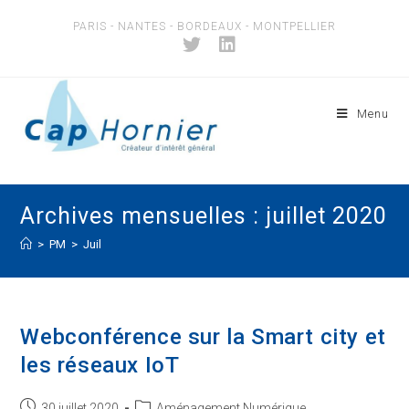
Skip
PARIS - NANTES - BORDEAUX - MONTPELLIER
to
content
Menu
Archives mensuelles : juillet 2020
>
PM
>
Juil
Webconférence sur la Smart city et
les réseaux IoT
Post
Post
30 juillet 2020
Aménagement Numérique