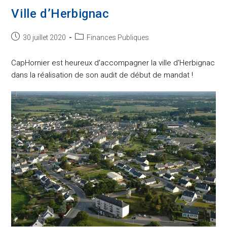
Ville d’Herbignac
Post
Post
30 juillet 2020
Finances Publiques
published:
category:
CapHornier est heureux d'accompagner la ville d'Herbignac
dans la réalisation de son audit de début de mandat !