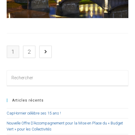
1
2
Aller à la page suivante
Rechercher
sur
ce
site
Articles récents
CapHornier célèbre ses 15 ans !
Nouvelle Offre D’Accompagnement pour la Mise en Place du « Budget
Vert » pour les Collectivités