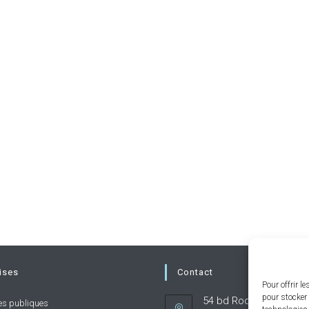
ises
Contact
Pour offrir l
pour stocker 
54 bd Rodin 92130 Issy
es publiques