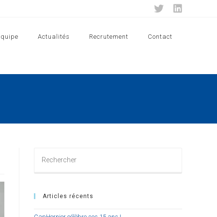
Equipe
Actualités
Recrutement
Contact
Rechercher
sur
ce
site
Articles récents
CapHornier célèbre ses 15 ans !