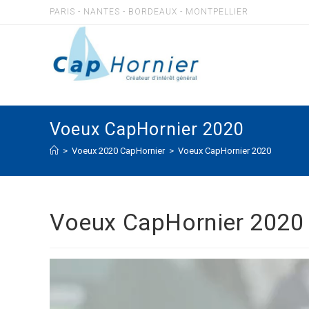
Skip
PARIS - NANTES - BORDEAUX - MONTPELLIER
to
content
Voeux CapHornier 2020
>
Voeux 2020 CapHornier
>
Voeux CapHornier 2020
Voeux CapHornier 2020
Lecteur
vidéo