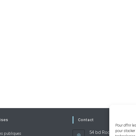
ises
Contact
Pour offrir l
pour stocker 
54 bd Rodin 92130 Issy
es publiques