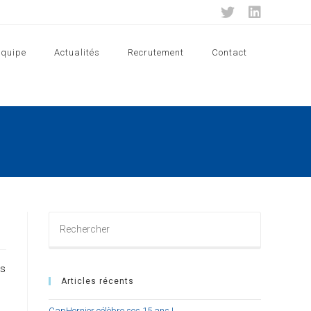
Equipe
Actualités
Recrutement
Contact
Rechercher
sur
ce
site
us
Articles récents
CapHornier célèbre ses 15 ans !