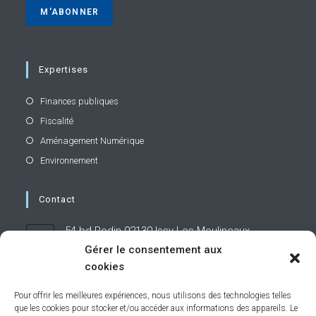
Expertises
Finances publiques
Fiscalité
Aménagement Numérique
Environnement
Contact
54 bd Rodin 92130 Issy-Les-Moulineaux
Gérer le consentement aux
cookies
01 71 19 95 60
Pour offrir les meilleures expériences, nous utilisons des technologies telles
que les cookies pour stocker et/ou accéder aux informations des appareils. Le
contact@caphornier.fr
S’ouvre