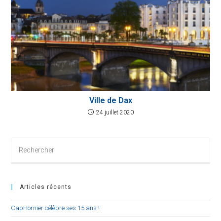
Ville de Dax
24 juillet 2020
Rechercher
sur
ce
site
Articles récents
CapHornier célèbre ses 15 ans !