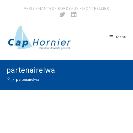
Skip
PARIS - NANTES - BORDEAUX - MONTPELLIER
to
content
Menu
partenairelwa
>
partenairelwa