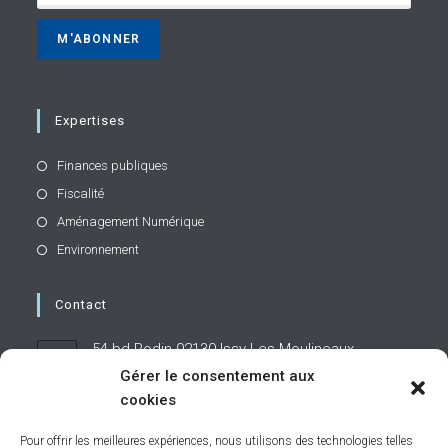
Expertises
Finances publiques
Fiscalité
Aménagement Numérique
Environnement
Contact
54 bd Rodin 92130 Issy-Les-Moulineaux
Gérer le consentement aux
cookies
01 71 19 95 60
Pour offrir les meilleures expériences, nous utilisons des technologies telles