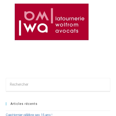
Rechercher
sur
ce
site
Articles récents
CapHornier célèbre ses 15 ans !