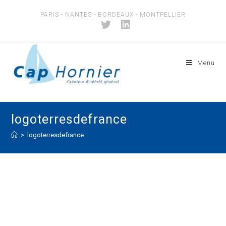
Skip
PARIS - NANTES - BORDEAUX - MONTPELLIER
to
content
Menu
logoterresdefrance
>
logoterresdefrance