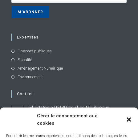
Expertises
Finances publiques
Fiscalité
Aménagement Numérique
Environnement
Contact
54 bd Rodin 92130 Issy-Les-Moulineaux
Gérer le consentement aux
cookies
01 71 19 95 60
Pour offrir les meilleures expériences, nous utilisons des technologies telles