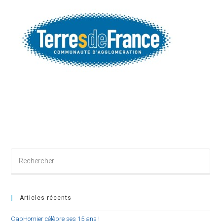
Rechercher
sur
ce
site
Articles récents
CapHornier célèbre ses 15 ans !