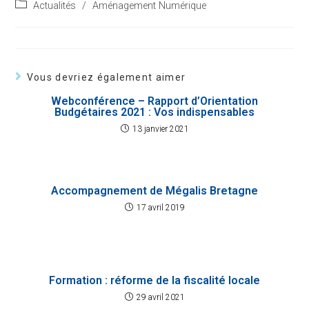
published:
Post
Actualités
/
Aménagement Numérique
category:
Vous devriez également aimer
Webconférence – Rapport d’Orientation
Budgétaires 2021 : Vos indispensables
13 janvier 2021
Accompagnement de Mégalis Bretagne
17 avril 2019
Formation : réforme de la fiscalité locale
29 avril 2021