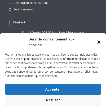
Aménagement Numérique
Environnement
Contact
54 bd Rodin 92130 Issy-Les-Moulineaux
Gérer le consentement aux
cookies
01 71 19 95 60
Pour offrir les meilleures expériences, nous utilisons des technologies telles
que les cookies pour stocker et/ou accéder aux informations des appareils. Le
contact@caphornier.fr
S’ouvre
fait de consentir à ces technologies nous permettra de traiter des données
dans
telles que le comportement de navigation ou les ID uniques sur ce site. Le fait
votre
de ne pas consentir ou de retirer son consentement peut avoir un effet négatif
application
sur certaines caractéristiques et fonctions.
Restons connectés
Accepter
Refuser