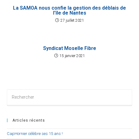
La SAMOA nous confie la gestion des déblais de
l’île de Nantes
27 juillet 2021
Syndicat Moselle Fibre
15 janvier 2021
Rechercher
sur
ce
site
Articles récents
CapHornier célèbre ses 15 ans !