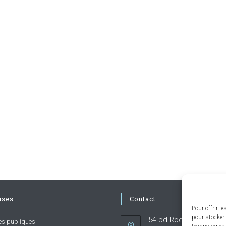
ises
Contact
Pour offrir l
pour stocker 
54 bd Rodin 92130 Issy
es publiques