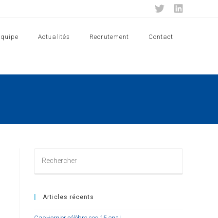
Equipe
Actualités
Recrutement
Contact
Rechercher
sur
ce
site
Articles récents
CapHornier célèbre ses 15 ans !