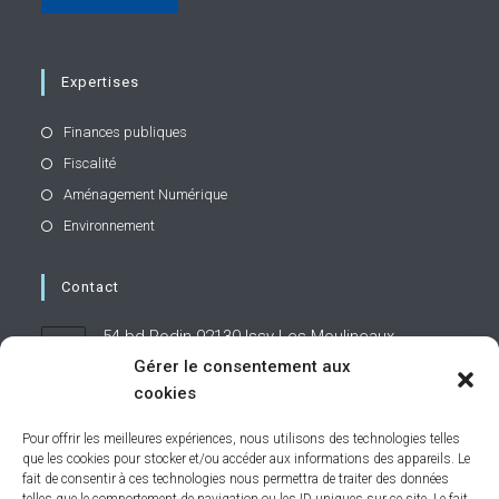
Expertises
Finances publiques
Fiscalité
Aménagement Numérique
Environnement
Contact
54 bd Rodin 92130 Issy-Les-Moulineaux
Gérer le consentement aux
cookies
01 71 19 95 60
Pour offrir les meilleures expériences, nous utilisons des technologies telles
que les cookies pour stocker et/ou accéder aux informations des appareils. Le
contact@caphornier.fr
fait de consentir à ces technologies nous permettra de traiter des données