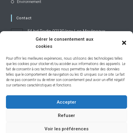
Environnement
Contact
54 bd Rodin 92130 Issy-Les-Moulineaux
Gérer le consentement aux
cookies
01 71 19 95 60
Pour offrir les meilleures expériences, nous utilisons des technologies telles
que les cookies pour stocker et/ou accéder aux informations des appareils. Le
contact@caphornier.fr
S’ouvre
fait de consentir à ces technologies nous permettra de traiter des données
dans
telles que le comportement de navigation ou les ID uniques sur ce site. Le fait
votre
de ne pas consentir ou de retirer son consentement peut avoir un effet négatif
application
sur certaines caractéristiques et fonctions.
Restons connectés
Accepter
Refuser
Catalogue Objets Connectés
Voir les préférences