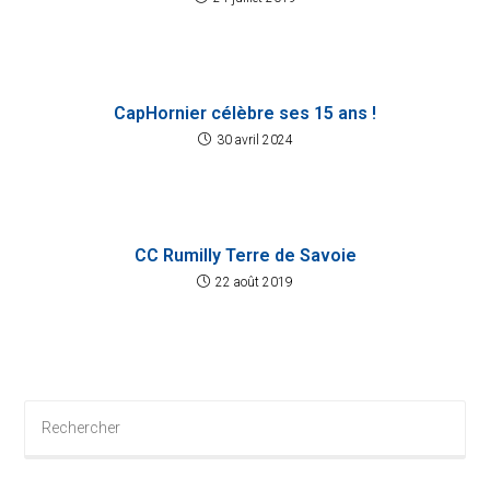
CapHornier célèbre ses 15 ans !
30 avril 2024
CC Rumilly Terre de Savoie
22 août 2019
Rechercher
sur
ce
site