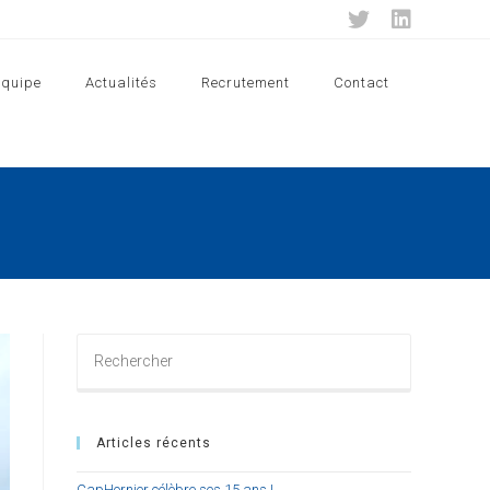
Equipe
Actualités
Recrutement
Contact
Rechercher
sur
ce
site
Articles récents
CapHornier célèbre ses 15 ans !