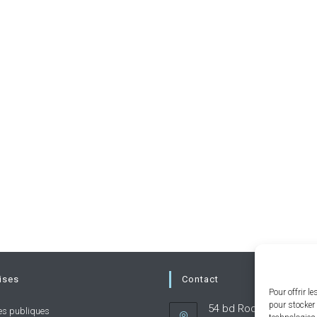
ises
Contact
Pour offrir l
pour stocker 
54 bd Rodin 92130 Issy
es publiques