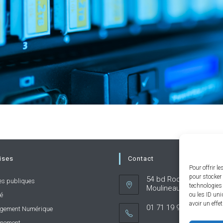
ises
Contact
Pour offrir l
pour stocker 
54 bd Rodin 92130 Issy
es publiques
technologies
Moulineaux
ou les ID uni
té
avoir un effe
01 71 19 95 60
gement Numérique
nnement