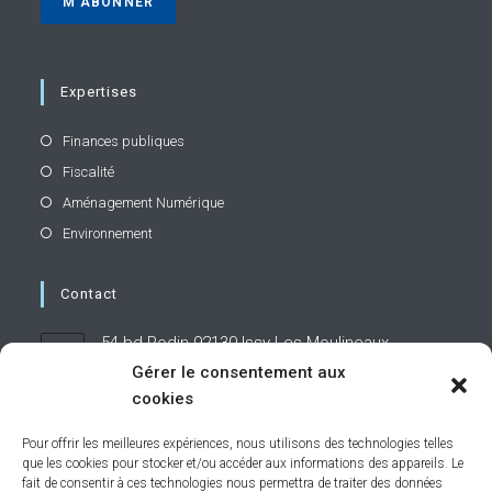
Expertises
Finances publiques
Fiscalité
Aménagement Numérique
Environnement
Contact
54 bd Rodin 92130 Issy-Les-Moulineaux
Gérer le consentement aux
cookies
01 71 19 95 60
Pour offrir les meilleures expériences, nous utilisons des technologies telles
que les cookies pour stocker et/ou accéder aux informations des appareils. Le
contact@caphornier.fr
S’ouvre
fait de consentir à ces technologies nous permettra de traiter des données
dans