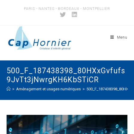
Skip
PARIS - NANTES - BORDEAUX - MONTPELLIER
to
content
Menu
500_F_187438398_80HXxGvfufs
9JvTt3jNwrgKH6KbSTiCR
>
Aménagement et usages numériques
>
500_F_187438398_80HXxG