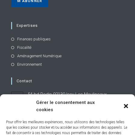
Expertises
Finances publiques
Fiscalité
Aménagement Numérique
Environnement
Contact
54 bd Rodin 92130 Issy-Les-Moulineaux
Gérer le consentement aux
cookies
01 71 19 95 60
Pour offrir les meilleures expériences, nous utilisons des technologies telles
que les cookies pour stocker et/ou accéder aux informations des appareils. Le
contact@caphornier.fr
S’ouvre
fait de consentir à ces technologies nous permettra de traiter des données
dans