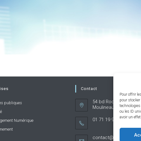
ises
Contact
Pour offrir l
pour stocker 
54 bd Rodin 92130 Issy
es publiques
technologies
Moulineaux
ou les ID uni
té
avoir un effe
01 71 19 95 60
gement Numérique
nnement
Ac
contact@caphornier.fr