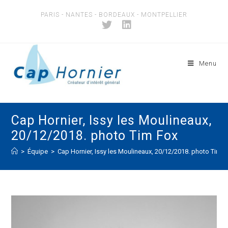
Skip
PARIS - NANTES - BORDEAUX - MONTPELLIER
to
content
Menu
Cap Hornier, Issy les Moulineaux,
20/12/2018. photo Tim Fox
>
Équipe
>
Cap Hornier, Issy les Moulineaux, 20/12/2018. photo Tim F