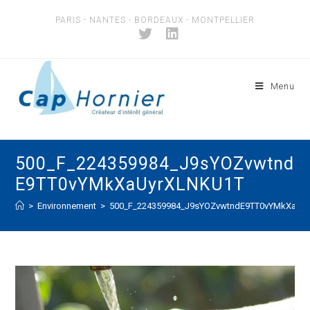
Skip
PARIS - NANTES - BORDEAUX - MONTPELLIER
to
content
Menu
500_F_224359984_J9sYOZvwtnd
E9TT0vYMkXaUyrXLNKU1T
>
Environnement
>
500_F_224359984_J9sYOZvwtndE9TT0vYMkXaUy