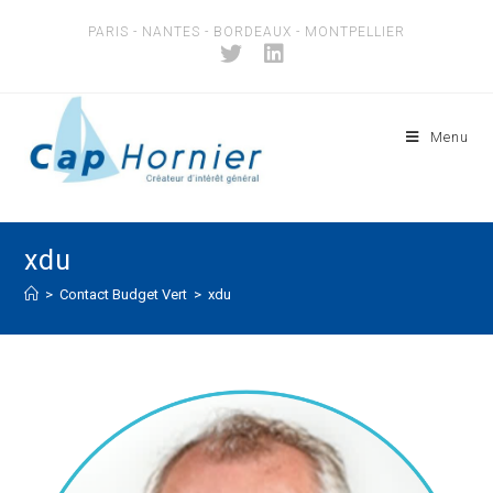
Skip
PARIS - NANTES - BORDEAUX - MONTPELLIER
to
content
Menu
xdu
>
Contact Budget Vert
>
xdu